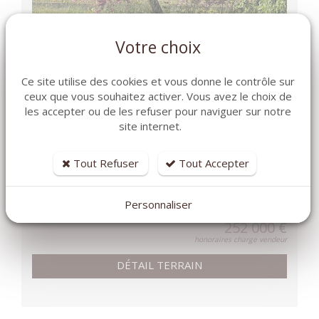
Votre choix
Terrain
Toulon
Ce site utilise des cookies et vous donne le contrôle sur
ceux que vous souhaitez activer. Vous avez le choix de
RÉF. -
les accepter ou de les refuser pour naviguer sur notre
site internet.
Surface habitable
383 m²
Terrain
383 m²
Tout Refuser
Tout Accepter
ACHAT/VENTE-TERRAIN CONSTRUCTIBLE- TOULON
OUEST LES 4 CHEMINS DES ROUTES....
Personnaliser
252 000 €
honoraires charge vendeur
DÉTAIL TERRAIN