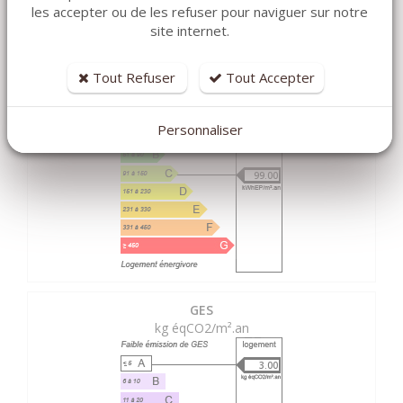
les accepter ou de les refuser pour naviguer sur notre
MASQUER LES CARACTÉRISTIQUES DPE / GES
site internet.
Tout Refuser
Tout Accepter
DPE
kWhEP/m².an
Personnaliser
99.00
GES
kg éqCO2/m².an
3.00