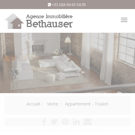
+33 (0)4 94 63 04 05
Tog
nav
Accueil
Vente
Appartement - Toulon