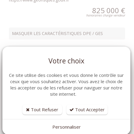
825 000 €
honoraires charge vendeur
MASQUER LES CARACTÉRISTIQUES DPE / GES
DPE
kWhEP/m².an
Votre choix
Ce site utilise des cookies et vous donne le contrôle sur
90.00
ceux que vous souhaitez activer. Vous avez le choix de
les accepter ou de les refuser pour naviguer sur notre
site internet.
Tout Refuser
Tout Accepter
Personnaliser
GES
kg éqCO2/m².an