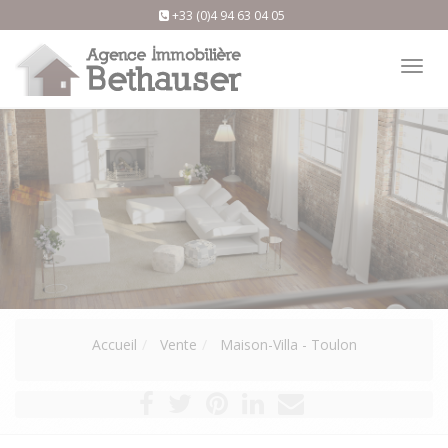
+33 (0)4 94 63 04 05
Tog
nav
Accueil
Vente
Maison-Villa - Toulon